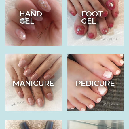
HAND
FOOT
GEL
GEL
MANICURE
PEDICURE